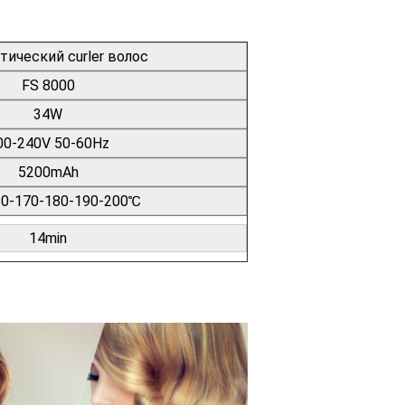
ический curler волос
FS 8000
34W
00-240V 50-60Hz
5200mAh
60-170-180-190-200℃
14min