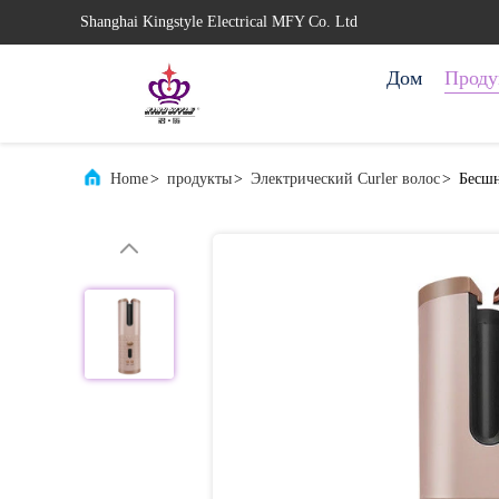
Shanghai Kingstyle Electrical MFY Co. Ltd
Дом
Проду
Home
>
продукты
>
Электрический Curler волос
>
Бесшн