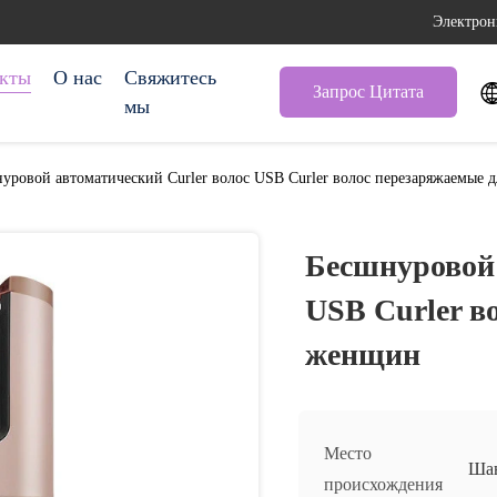
Электрон
кты
О нас
Свяжитесь
Запрос Цитата
мы
уровой автоматический Curler волос USB Curler волос перезаряжаемые 
Бесшнуровой 
USB Curler в
женщин
Место
Шан
происхождения