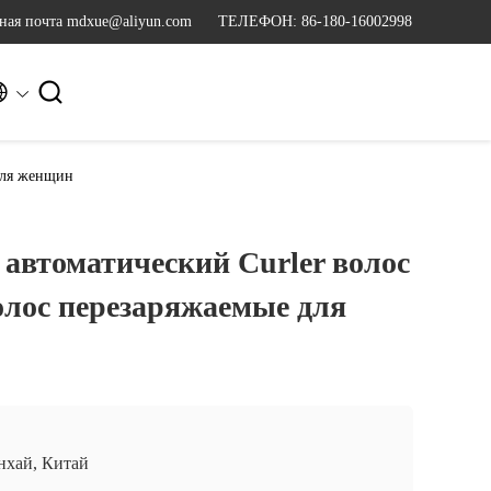
ная почта mdxue@aliyun.com
ТЕЛЕФОН: 86-180-16002998


для женщин
автоматический Curler волос
олос перезаряжаемые для
хай, Китай