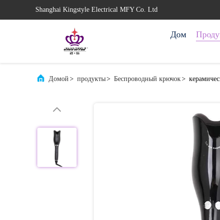
Shanghai Kingstyle Electrical MFY Co. Ltd
Дом
Проду
Домой
>
продукты
>
Беспроводный крючок
>
керамичес