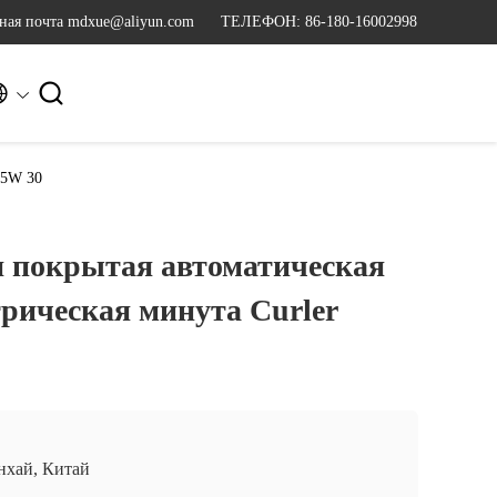
ная почта mdxue@aliyun.com
ТЕЛЕФОН: 86-180-16002998


25W 30
я покрытая автоматическая
рическая минута Curler
хай, Китай