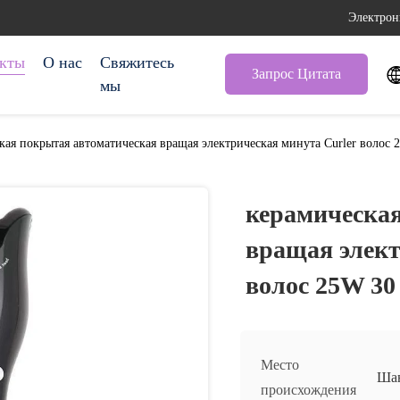
Электрон
кты
О нас
Свяжитесь
Запрос Цитата
мы
кая покрытая автоматическая вращая электрическая минута Curler волос 
керамическа
вращая элект
волос 25W 30
Место
Шан
происхождения