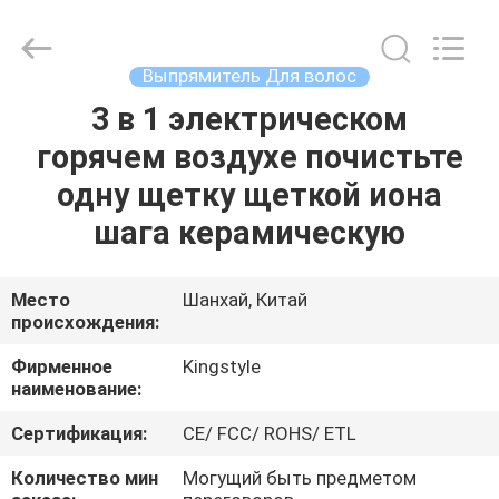
IC
supplier.
Copyright
©
2020
Выпрямитель Для волос
-
2025
Shanghai
3 в 1 электрическом
ДОМ
Kingstyle
Electrical
горячем воздухе почистьте
MFY
Co.
Ltd.
ПРОДУКТЫ
одну щетку щеткой иона
All
Rights
Reserved.
шага керамическую
Developed
by
О
ECER
НАС
Место
Шанхай, Китай
происхождения:
ПУТЕШЕСТВИЕ
Фирменное
Kingstyle
наименование:
ФАБРИКИ
Сертификация:
CE/ FCC/ ROHS/ ETL
ПРОВЕРКА
Количество мин
Могущий быть предметом