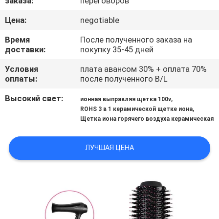
заказа:
переговоров
КАЧЕСТВА
Цена:
negotiable
СВЯЖИТЕСЬ
Время
После полученного заказа на
доставки:
покупку 35-45 дней
МЫ
Условия
плата авансом 30% + оплата 70%
оплаты:
после полученного B/L
СПРОСИТЕ
Высокий свет:
,
ЦИТАТУ
ионная выправляя щетка 100v
,
ROHS 3 в 1 керамической щетке иона
Щетка иона горячего воздуха керамическая
КАРТА
САЙТА
ЛУЧШАЯ ЦЕНА
ПОЛИТИКА
КОНФИДЕНЦИАЛЬНОСТИ