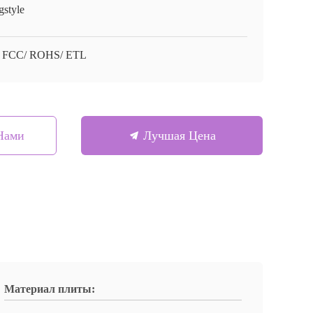
gstyle
 FCC/ ROHS/ ETL
Нами
Лучшая Цена
Материал плиты: