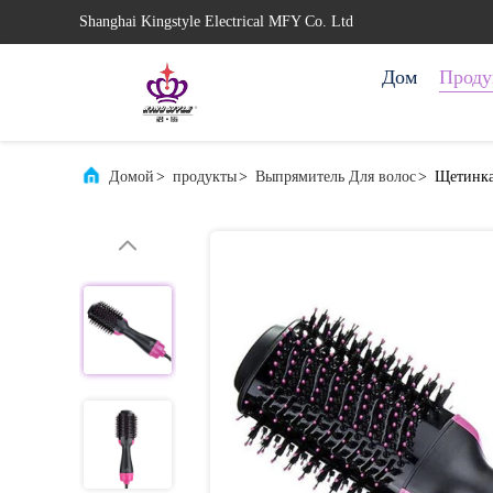
Shanghai Kingstyle Electrical MFY Co. Ltd
Дом
Проду
Домой
>
продукты
>
Выпрямитель Для волос
>
Щетинка