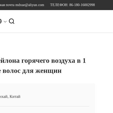
ная почта mdxue@aliyun.com
ТЕЛЕФОН: 86-180-16002998


йлона горячего воздуха в 1
 волос для женщин
хай, Китай