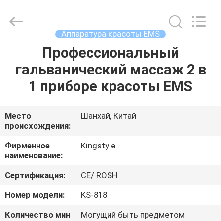
Electrical
MFY
Co.
Ltd.
All
Аппаратура красоты EMS
Rights
Reserved.
Developed
Профессиональный
ДОМ
by
ECER
гальванический массаж 2 в
ПРОДУКТЫ
1 приборе красоты EMS
О
Место
Шанхай, Китай
происхождения:
НАС
Фирменное
Kingstyle
наименование:
ПУТЕШЕСТВИЕ
Сертификация:
CE/ ROSH
ФАБРИКИ
Номер модели:
KS-818
ПРОВЕРКА
Количество мин
Могущий быть предметом