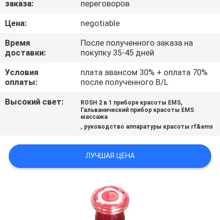
заказа:
переговоров
КАЧЕСТВА
Цена:
negotiable
СВЯЖИТЕСЬ
Время
После полученного заказа на
МЫ
доставки:
покупку 35-45 дней
Условия
плата авансом 30% + оплата 70%
оплаты:
после полученного B/L
СПРОСИТЕ
ЦИТАТУ
Высокий свет:
,
ROSH 2 в 1 приборе красоты EMS
Гальванический прибор красоты EMS
массажа
,
руководство аппаратуры красоты rf&ems
КАРТА
САЙТА
ЛУЧШАЯ ЦЕНА
ПОЛИТИКА
КОНФИДЕНЦИАЛЬНОСТИ