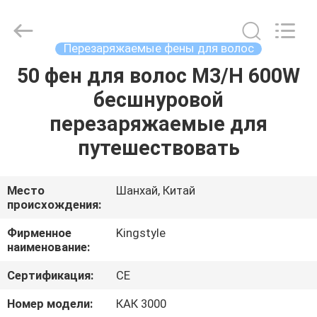
поставщик.
Copyright
©
2020
-
Перезаряжаемые фены для волос
2025
Shanghai
Kingstyle
50 фен для волос M3/H 600W
ДОМ
Electrical
MFY
бесшнуровой
Co.
Ltd.
All
ПРОДУКТЫ
перезаряжаемые для
Rights
Reserved.
Developed
путешествовать
by
ECER
О
НАС
Место
Шанхай, Китай
происхождения:
ПУТЕШЕСТВИЕ
Фирменное
Kingstyle
наименование:
ФАБРИКИ
Сертификация:
CE
ПРОВЕРКА
Номер модели:
КАК 3000