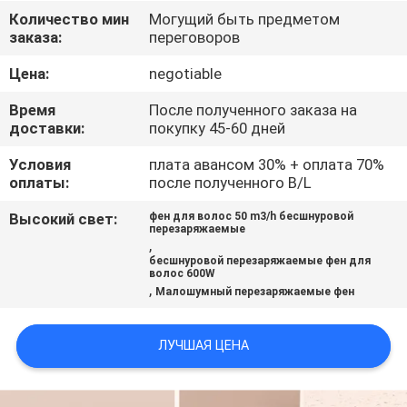
КАЧЕСТВА
Количество мин
Могущий быть предметом
заказа:
переговоров
СВЯЖИТЕСЬ
Цена:
negotiable
МЫ
Время
После полученного заказа на
доставки:
покупку 45-60 дней
СПРОСИТЕ
Условия
плата авансом 30% + оплата 70%
оплаты:
после полученного B/L
ЦИТАТУ
Высокий свет:
фен для волос 50 m3/h бесшнуровой
перезаряжаемые
,
бесшнуровой перезаряжаемые фен для
волос 600W
,
Малошумный перезаряжаемые фен
ЛУЧШАЯ ЦЕНА