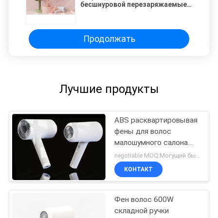
бесшнуровой перезаряжаемые
для путешествовать
Продолжать
Лучшие продукты
ABS расквартировывая
фены для волос
малошумного салона
бесшнуровые с поручая
negotiable MOQ:Могущий быть предметом переговоров
основанием
КОНТАКТ
Фен волос 600W
складной ручки