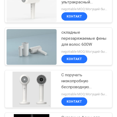
ультракрасный
беспроводной
negotiable MOQ:Могущий быть предметом переговоров
КОНТАКТ
складные
перезаряжаемые фены
для волос 600W
negotiable MOQ:Могущий быть предметом переговоров
КОНТАКТ
С поручать
низкопробную
беспроводную
наивысшую мощность
negotiable MOQ:Могущий быть предметом переговоров
600W фена для волос
КОНТАКТ