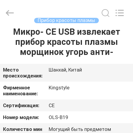
Kingstyle
Electrical
MFY
Co.
Ltd.
Прибор красоты плазмы
All
Rights
Reserved.
Микро- CE USB извлекает
ДОМ
Developed
by
прибор красоты плазмы
ECER
ПРОДУКТЫ
морщинок угорь анти-
О
Место
Шанхай, Китай
происхождения:
НАС
Фирменное
Kingstyle
наименование:
ПУТЕШЕСТВИЕ
Сертификация:
CE
ФАБРИКИ
Номер модели:
OLS-B19
ПРОВЕРКА
Количество мин
Могущий быть предметом