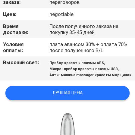
заказа:
переговоров
КАЧЕСТВА
Цена:
negotiable
СВЯЖИТЕСЬ
Время
После полученного заказа на
МЫ
доставки:
покупку 35-45 дней
Условия
плата авансом 30% + оплата 70%
оплаты:
после полученного B/L
СПРОСИТЕ
ЦИТАТУ
Высокий свет:
,
Прибор красоты плазмы ABS
,
Микро- прибор красоты плазмы USB
Анти- машина massager красоты морщинок
КАРТА
САЙТА
ЛУЧШАЯ ЦЕНА
ПОЛИТИКА
КОНФИДЕНЦИАЛЬНОСТИ