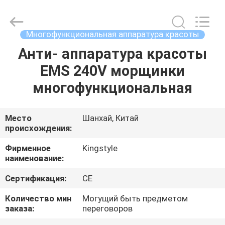
красоты
supplier.
Copyright
©
2020
Многофункциональная аппаратура красоты
-
2025
Shanghai
Анти- аппаратура красоты
ДОМ
Kingstyle
Electrical
EMS 240V морщинки
MFY
Co.
Ltd.
ПРОДУКТЫ
многофункциональная
All
Rights
Reserved.
Developed
by
О
Место
Шанхай, Китай
ECER
происхождения:
НАС
Фирменное
Kingstyle
наименование:
ПУТЕШЕСТВИЕ
Сертификация:
CE
ФАБРИКИ
Количество мин
Могущий быть предметом
заказа:
переговоров
ПРОВЕРКА