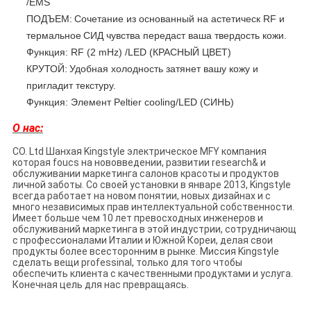
/EMS
ПОДЪЕМ:
Сочетание из основанный на астетическ RF и
термальное
СИД чувства передаст ваша твердость кожи.
Функция: RF (2 mHz) /LED (КРАСНЫЙ ЦВЕТ)
КРУТОЙ:
Удобная холодность затянет вашу кожу и
пригладит текстуру.
Функция: Элемент Peltier cooling/LED (СИНЬ)
О нас:
CO. Ltd Шанхая Kingstyle электрическое MFY компания
которая foucs на нововведении, развитии research& и
обслуживании маркетинга салонов красоты и продуктов
личной заботы. Со своей установки в январе 2013, Kingstyle
всегда работает на новом понятии, новых дизайнах и с
много независимых прав интеллектуальной собственности.
Имеет больше чем 10 лет превосходных инженеров и
обслуживаний маркетинга в этой индустрии, сотрудничающ
с профессионалами Италии и Южной Кореи, делая свои
продукты более всесторонним в рынке. Миссия Kingstyle
сделать вещи professinal, только для того чтобы
обеспечить клиента с качественными продуктами и услуга.
Конечная цель для нас превращаясь.