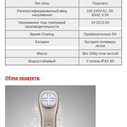
Тип силы
Поручать
Расклассифицированный ввод
100-240V AC, 50-
напряжения
60HZ, 0.5A
Напряжение тока требуемой
5V DC/2.0V
производительности
Время Charing
Приблизительно 5H
Батарея
Батарея полимера
лития
Масса
Вес 246g тела чистый
Водоустойчивый
Степень IPX4 JIS
Обзор продукта: