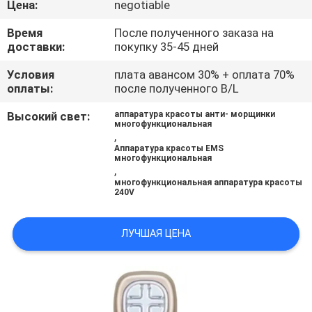
Цена:
negotiable
КАЧЕСТВА
Время
После полученного заказа на
доставки:
покупку 35-45 дней
СВЯЖИТЕСЬ
МЫ
Условия
плата авансом 30% + оплата 70%
оплаты:
после полученного B/L
Высокий свет:
аппаратура красоты анти- морщинки
СПРОСИТЕ
многофункциональная
,
ЦИТАТУ
Аппаратура красоты EMS
многофункциональная
,
многофункциональная аппаратура красоты
КАРТА
240V
САЙТА
ЛУЧШАЯ ЦЕНА
ПОЛИТИКА
КОНФИДЕНЦИАЛЬНОСТИ